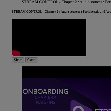
STREAM CONTROL - Chapter 2 : Audio sources : Per
STREAM CONTROL - Chapter 2 : Audio sources : Peripherals and Ap
Share
Close