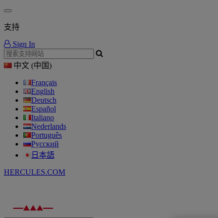
支持
Sign In
中文 (中国)
Français
English
Deutsch
Español
Italiano
Nederlands
Português
Русский
日本語
HERCULES.COM