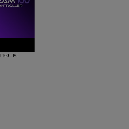
 100 -
PC