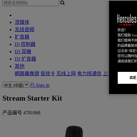
流媒体
无线音频
欢迎！
我们借助 C
扩音器
我们使用不同
Dj 控制器
的品牌最契合
DJ 耳機
过点击“自定义
您可以随时
DJ 扩音器
请阅读我们
其他
網路攝像頭
音效卡
无线上网
电力线通信
上网本
視訊卡
自定
Sign in
Stream Starter Kit
产品编号
4781068