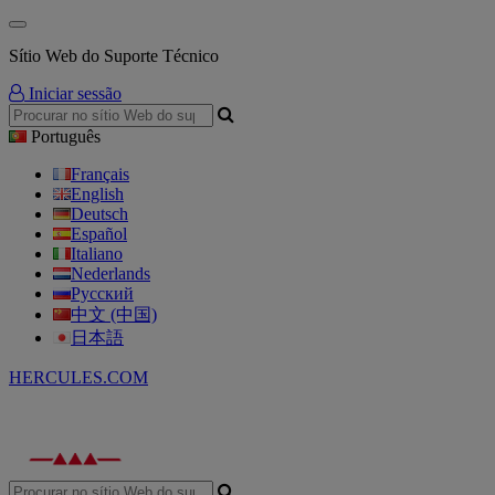
Sítio Web do Suporte Técnico
Iniciar sessão
Português
Français
English
Deutsch
Español
Italiano
Nederlands
Русский
中文 (中国)
日本語
HERCULES.COM