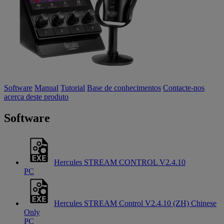
Software
Manual
Tutorial
Base de conhecimentos
Contacte-nos
acerca deste produto
Software
Hercules STREAM CONTROL V2.4.10
PC
Hercules STREAM Control V2.4.10 (ZH) Chinese
Only
PC