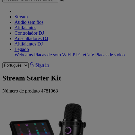
Stream
Audio sem fios
Altifalantes
Controlador DJ
Auscultadores DJ
Altifalantes DJ
Legado
Webcams
Placas de som
WiFi
PLC
eCafé
Placas de vídeo
Sign in
Stream Starter Kit
Número de produto
4781068