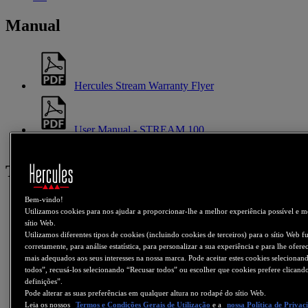
Manual
Hercules Stream Warranty Flyer
User Manual - STREAM 100
PC
Tutorial
Bem-vindo!
Utilizamos cookies para nos ajudar a proporcionar-lhe a melhor experiência possível e m
sítio Web.
Utilizamos diferentes tipos de cookies (incluindo cookies de terceiros) para o sítio Web f
corretamente, para análise estatística, para personalizar a sua experiência e para lhe ofer
mais adequados aos seus interesses na nossa marca. Pode aceitar estes cookies selecionan
todos”, recusá-los selecionando “Recusar todos” ou escolher que cookies prefere clicand
definições”.
Pode alterar as suas preferências em qualquer altura no rodapé do sítio Web.
Leia os nossos
Termos e Condições Gerais de Utilização
e a
nossa Política de Privac