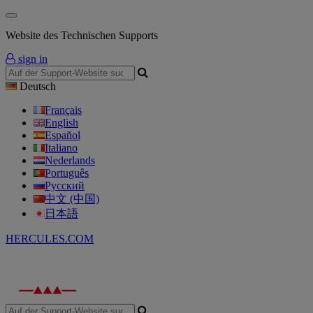
Website des Technischen Supports
sign in
Deutsch
Français
English
Español
Italiano
Nederlands
Português
Русский
中文 (中国)
日本語
HERCULES.COM