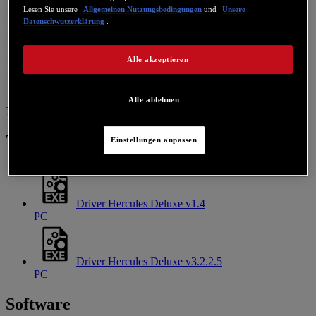
Lesen Sie unsere
Allgemeinen Nutzungsbedingungen
und
Unsere
Datenschwutzerklärung
.
Alle akzeptieren
Alle ablehnen
Treiber
Software
Patch
Kontaktieren Sie uns für dieses Produkt
Treiber
Einstellungen anpassen
Driver Hercules Deluxe v1.4
PC
Driver Hercules Deluxe v3.2.2.5
PC
Software