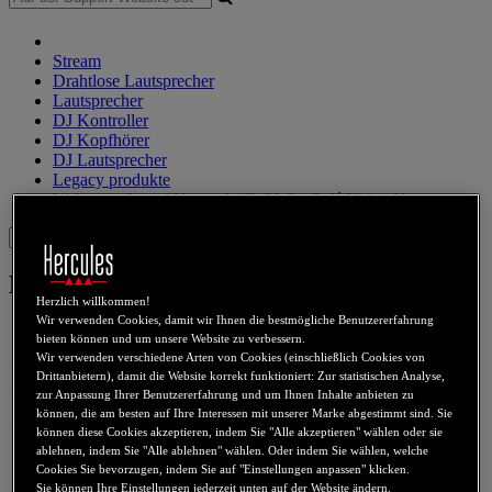
Stream
Drahtlose Lautsprecher
Lautsprecher
DJ Kontroller
DJ Kopfhörer
DJ Lautsprecher
Legacy produkte
Webcams
Sound Karten
WiFi
PLC
eCafé
Video-Karten
Sign in
Hercules Deluxe Webcam
Herzlich willkommen!
Wir verwenden Cookies, damit wir Ihnen die bestmögliche Benutzererfahrung
bieten können und um unsere Website zu verbessern.
Wir verwenden verschiedene Arten von Cookies (einschließlich Cookies von
Drittanbietern), damit die Website korrekt funktioniert: Zur statistischen Analyse,
zur Anpassung Ihrer Benutzererfahrung und um Ihnen Inhalte anbieten zu
können, die am besten auf Ihre Interessen mit unserer Marke abgestimmt sind. Sie
können diese Cookies akzeptieren, indem Sie "Alle akzeptieren" wählen oder sie
ablehnen, indem Sie "Alle ablehnen" wählen. Oder indem Sie wählen, welche
Cookies Sie bevorzugen, indem Sie auf "Einstellungen anpassen" klicken.
Sie können Ihre Einstellungen jederzeit unten auf der Website ändern.