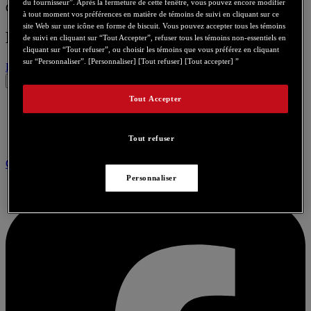
du fournisseur”. Après la fermeture de cette fenêtre, vous pouvez encore modifier
Cependant, le coût du logiciel Traktor Pro 2 est très raisonnable.
à tout moment vos préférences en matière de témoins de suivi en cliquant sur ce
site Web sur une icône en forme de biscuit. Vous pouvez accepter tous les témoins
Produits connexes :
de suivi en cliquant sur “Tout Accepter”, refuser tous les témoins non-essentiels en
cliquant sur “Tout refuser”, ou choisir les témoins que vous préférez en cliquant
sur “Personnaliser”. [Personnaliser] [Tout refuser] [Tout accepter] ”
DJConsole RMX2
Tout Accepter
Tout refuser
Community
Personnaliser