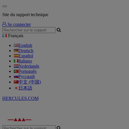
Site du support technique
Se connecter
Français
English
Deutsch
Español
Italiano
Nederlands
Português
Русский
中文 (中国)
日本語
HERCULES.COM