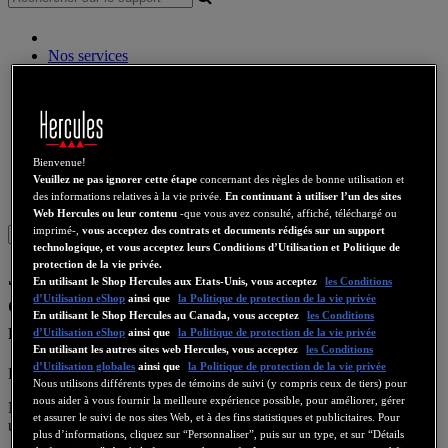
Nos services
Stream
Audio sans fil
Enceintes
Contrôleurs DJ
Casques DJ
Enceintes DJ
Bienvenue!
Veuillez ne pas ignorer cette étape
concernant des règles de bonne utilisation et
Ancienne collection
des informations relatives à la vie privée.
En continuant à utiliser l’un des sites
Webcams
Cartes Son
WiFi
CPL
eCafé
Cartes Video
Web Hercules ou leur contenu
-que vous avez consulté, affiché, téléchargé ou
imprimé-,
vous acceptez des contrats et documents rédigés sur un support
Sign in
technologique, et vous acceptez leurs Conditions d’Utilisation et Politique de
protection de la vie privée.
Je possède une licence Traktor LE. Ai-je
En utilisant le Shop Hercules aux Etats-Unis, vous acceptez
les Conditions
droit à une remise sur le prix de la mise à
d’Utilisation eShop
ainsi que
la Politique de protection de la vie privée
En utilisant le Shop Hercules au Canada, vous acceptez
les Conditions
niveau vers Traktor Pro 2 ?
d’Utilisation eShop
ainsi que
la Politique de protection de la vie privée
En utilisant les autres sites web Hercules, vous acceptez
les Conditions
d’Utilisation globales
ainsi que
la Politique de protection de la vie privée
KB 1951 - FR - 2022-11-22
Nous utilisons différents types de témoins de suivi (y compris ceux de tiers) pour
nous aider à vous fournir la meilleure expérience possible, pour améliorer, gérer
Non. Posséder une licence Traktor LE ne vous donne pas droit à
et assurer le suivi de nos sites Web, et à des fins statistiques et publicitaires. Pour
une remise sur le prix de la mise à niveau vers Traktor Pro 2.
plus d’informations, cliquez sur “Personnaliser”, puis sur un type, et sur “Détails