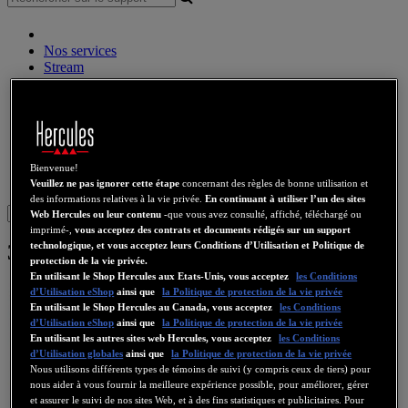
Nos services
Stream
Audio sans fil
Enceintes
Contrôleurs DJ
Casques DJ
Enceintes DJ
Ancienne collection
Bienvenue!
Webcams
Cartes Son
WiFi
CPL
eCafé
Cartes Video
Veuillez ne pas ignorer cette étape
concernant des règles de bonne utilisation et
des informations relatives à la vie privée.
En continuant à utiliser l’un des sites
Sign in
Web Hercules ou leur contenu
-que vous avez consulté, affiché, téléchargé ou
imprimé-,
vous acceptez des contrats et documents rédigés sur un support
technologique, et vous acceptez leurs Conditions d’Utilisation et Politique de
3D Prophet III Ti 500
protection de la vie privée.
En utilisant le Shop Hercules aux Etats-Unis, vous acceptez
les Conditions
d’Utilisation eShop
ainsi que
la Politique de protection de la vie privée
En utilisant le Shop Hercules au Canada, vous acceptez
les Conditions
d’Utilisation eShop
ainsi que
la Politique de protection de la vie privée
En utilisant les autres sites web Hercules, vous acceptez
les Conditions
d’Utilisation globales
ainsi que
la Politique de protection de la vie privée
Nous utilisons différents types de témoins de suivi (y compris ceux de tiers) pour
nous aider à vous fournir la meilleure expérience possible, pour améliorer, gérer
et assurer le suivi de nos sites Web, et à des fins statistiques et publicitaires. Pour