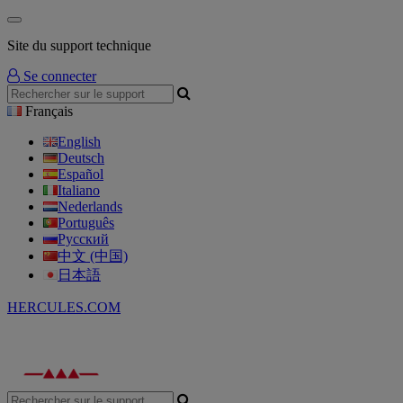
Site du support technique
Se connecter
Français
English
Deutsch
Español
Italiano
Nederlands
Português
Русский
中文 (中国)
日本語
HERCULES.COM