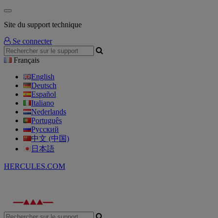
Site du support technique
Se connecter
Français
English
Deutsch
Español
Italiano
Nederlands
Português
Русский
中文 (中国)
日本語
HERCULES.COM