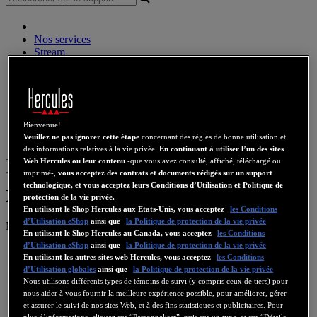
Nos services
Stream
Audio sans fil
Enceintes
Contrôleurs DJ
Casques DJ
Enceintes DJ
Bienvenue!
Ancienne collection
Veuillez ne pas ignorer cette étape
concernant des règles de bonne utilisation et
Webcams
Cartes Son
WiFi
CPL
eCafé
Cartes Video
des informations relatives à la vie privée.
En continuant à utiliser l’un des sites
Web Hercules ou leur contenu
-que vous avez consulté, affiché, téléchargé ou
Sign in
imprimé-,
vous acceptez des contrats et documents rédigés sur un support
technologique, et vous acceptez leurs Conditions d’Utilisation et Politique de
XPS 2.1 50
protection de la vie privée.
En utilisant le Shop Hercules aux Etats-Unis, vous acceptez
les Conditions
d’Utilisation eShop
ainsi que
la Politique de protection de la vie privée
Numéro de produit
4768146
4769187
4780504
En utilisant le Shop Hercules au Canada, vous acceptez
les Conditions
d’Utilisation eShop
ainsi que
la Politique de protection de la vie privée
En utilisant les autres sites web Hercules, vous acceptez
les Conditions
d’Utilisation globales
ainsi que
la Politique de protection de la vie privée
Nous utilisons différents types de témoins de suivi (y compris ceux de tiers) pour
nous aider à vous fournir la meilleure expérience possible, pour améliorer, gérer
et assurer le suivi de nos sites Web, et à des fins statistiques et publicitaires. Pour