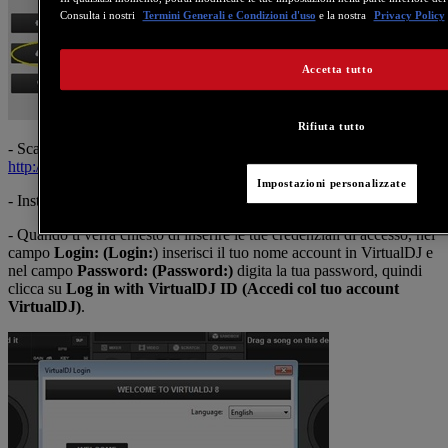
Consulta i nostri
Termini Generali e Condizioni d'uso
e la nostra
Privacy Policy
Accetta tutto
Rifiuta tutto
- Scarica il software VirtualDJ 8 dal link
http://www.virtualdj.com/download/index.html
.
Impostazioni personalizzate
- Installa il software VirtualDJ 8.
- Quando ti verrà chiesto di inserire le tue credenziali di accesso, nel
campo
Login: (Login:
) inserisci il tuo nome account in VirtualDJ e
nel campo
Password: (Password:)
digita la tua password, quindi
clicca su
Log in with VirtualDJ ID (Accedi col tuo account
VirtualDJ)
.