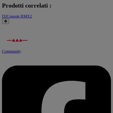
Prodotti correlati :
DJConsole RMX2
Community