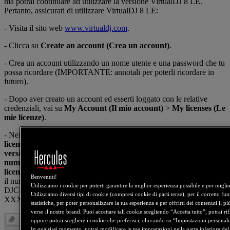
ma potrai continuare ad utilizzare la versione VirtualDJ 8 LE.
Pertanto, assicurati di utilizzare VirtualDJ 8 LE:
- Visita il sito web
www.virtualdj.com
.
- Clicca su
Create an account (Crea un account)
.
- Crea un account utilizzando un nome utente e una password che tu
possa ricordare (IMPORTANTE: annotali per poterli ricordare in
futuro).
- Dopo aver creato un account ed esserti loggato con le relative
credenziali, vai su
My Account (Il mio account)
>
My licenses (Le
mie licenze)
.
- Nel campo
If your controller came with a VirtualDJ OEM
license number, or if you have a license number from an older
version, you can enter it here: (Se il tuo controller dispone di un
numero di licenza VirtualDJ OEM, o se possiedi un numero di
licenza di una versione più vecchia, puoi inserirlo qui:)
, inserisci
Benvenuti!
il numero di licenza riportato sulla parte inferiore del tuo controller
Utilizziamo i cookie per poterti garantire la miglior esperienza possibile e per miglio
DJConsole RMX 2, così: XXXX-XXXX-XXXX (e non XXXX-
Utilizziamo diversi tipi di cookie (compresi cookie di parti terze), per il corretto fu
XXXXXXXX / RMX2). Dopodiché, clicca su
OK
.
statistiche, per poter personalizzare la tua esperienza e per offrirti dei contenuti il più
verso il nostro brand. Puoi accettare tali cookie scegliendo “Accetta tutto”, potrai rif
oppure potrai scegliere i cookie che preferisci, cliccando su “Impostazioni personali
In qualsiasi momento, potrai modificare le tue impostazioni nella parte inferiore del