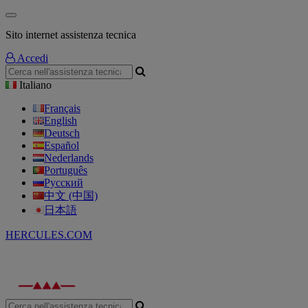
Sito internet assistenza tecnica
Accedi
Italiano
Français
English
Deutsch
Español
Nederlands
Português
Русский
中文 (中国)
日本語
HERCULES.COM