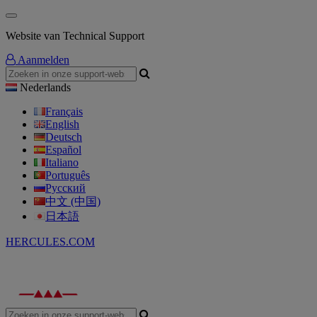
Website van Technical Support
Aanmelden
Nederlands
Français
English
Deutsch
Español
Italiano
Português
Русский
中文 (中国)
日本語
HERCULES.COM