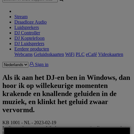
Stream
Draadloze Audio
Luidsprekers
DJ Controller
DJ Koptelefoon
DJ Luidsprelers
Eerdere producten
Webcams
Geluidsskaarten
WiFi
PLC
eCafé
Videokaarten
Sign in
Als ik aan het DJ-en ben in Windows, dan
hoor ik op willekeurige momenten
krakende en knallende geluiden in de
muziek, en klinkt het geluid zwaar
vervormd.
KB 1001 - NL - 2023-02-19
In dit geval moet u uw Windows-computer optimaliseren voor het
DJ-en. Als u meent dat uw Windows-computer te traag is voor DJ-