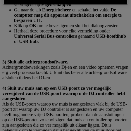
vervolgens op
Eigenschappen
.
Ga naar de tab
Energiebeheer
en schakel het vakje
De
computer mag dit apparaat uitschakelen om energie te
besparen
UIT.
Klik op
OK
om te bevestigen en sluit het dialoogvenster.
Herhaal deze procedure voor elke vermelding onder
Universal Serial Bus-controllers
genaamd
USB-hoofdhub
of
USB-hub
.
3) Sluit alle achtergrondsoftware.
Achtergrondbewerkingen zoals Dj-en en een video opnemen vragen
erg veel processorkracht. U kunt dus beter alle achtergrondsoftware
afsluiten tijdens het DJ-en.
4) Sluit uw muis aan op een USB-poort zo ver mogelijk
verwijderd van de USB-poort waarop u de DJ-controller hebt
aangesloten.
Als de USB-poort waarop uw muis is aangesloten vlak bij de USB-
poort zit waarop uw DJ-controller is aangesloten en uw computer
heeft nog andere vrije USB-poorten, probeer dan de aansluitingen
op de USB-poorten zo te wijzigen dat muis en controller op poorten
zijn aangesloten die zo ver mogelijk uit elkaar liggen. Dit is
belangrijk om te vermijden dat u het geklik van de muis door het