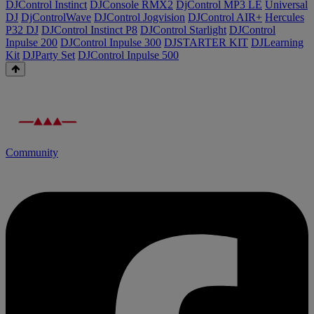
DJControl Instinct
DJConsole RMX2
DjControl MP3 LE
Universal
DJ
DjControlWave
DJControl Jogvision
DJControl AIR+
Hercules
P32 DJ
DJControl Instinct P8
DJControl Starlight
DJControl
Inpulse 200
DJControl Inpulse 300
DJSTARTER KIT
DJLearning
Kit
DJParty Set
DJControl Inpulse 500
Community