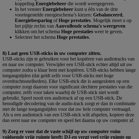
koppeling
Energiebeheer
die wordt weergegeven.
In het venster
Energiebeheer
kunt u één van de drie
vooringestelde energieschema’s kiezen:
Gebalanceerd
,
Energiebesparing
of
Hoge prestaties
. Mogelijk moet u op
het pijltje rechts van
Aanvullende schema's weergeven
klikken om het schema
Hoge prestaties
weer te geven.
Selecteer het schema
Hoge prestaties
.
8) Laat geen USB-sticks in uw computer zitten.
USB-sticks zijn te gebruiken voor het kopiëren van audiotracks van
en naar uw computer. Verwijder een USB-stick echter altijd uit uw
computer zodra u klaar bent met kopiëren. USB-sticks hebben lange
toegangstijden (dat geldt zelfs voor USB-sticks met hoge
overdrachtssnelheden). Elke USB-stick die is aangesloten op een
computer zorgt daarom voor significant slechtere prestaties van die
computer, zelfs voor taken waarbij de USB-stick niet wordt
gebruikt. Speel nooit een audiotrack af op een USB-stick. De
benodigde decodering van de audio-track zorgt er dan in combinatie
met de lange toegangstijden voor dat uw hele computer vertraagd.
Als u een audiotrack van een USB-stick wilt afspelen, kopieer deze
dan eerst naar uw computer en speel het daarna op uw computer af.
9) Zorg er voor dat de vaste schijf op uw computer ruim
voldoende vrije ruimte heeft: DJ-en vergt veel vrije ruimte op