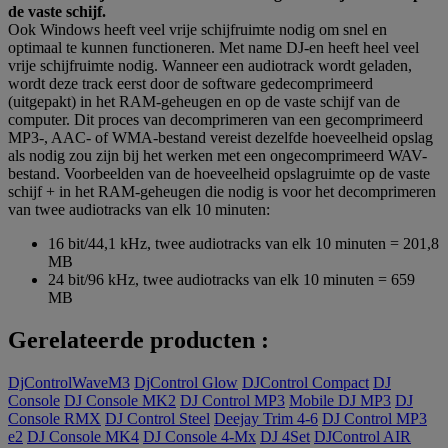
de vaste schijf.
Ook Windows heeft veel vrije schijfruimte nodig om snel en
optimaal te kunnen functioneren. Met name DJ-en heeft heel veel
vrije schijfruimte nodig. Wanneer een audiotrack wordt geladen,
wordt deze track eerst door de software gedecomprimeerd
(uitgepakt) in het RAM-geheugen en op de vaste schijf van de
computer. Dit proces van decomprimeren van een gecomprimeerd
MP3-, AAC- of WMA-bestand vereist dezelfde hoeveelheid opslag
als nodig zou zijn bij het werken met een ongecomprimeerd WAV-
bestand. Voorbeelden van de hoeveelheid opslagruimte op de vaste
schijf + in het RAM-geheugen die nodig is voor het decomprimeren
van twee audiotracks van elk 10 minuten:
16 bit/44,1 kHz, twee audiotracks van elk 10 minuten = 201,8
MB
24 bit/96 kHz, twee audiotracks van elk 10 minuten = 659
MB
Gerelateerde producten :
DjControlWaveM3
DjControl Glow
DJControl Compact
DJ
Console
DJ Console MK2
DJ Control MP3
Mobile DJ MP3
DJ
Console RMX
DJ Control Steel
Deejay Trim 4-6
DJ Control MP3
e2
DJ Console MK4
DJ Console 4-Mx
DJ 4Set
DJControl AIR