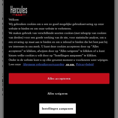
en, kunt u de volgende aanpassingen proberen:
1) Schakel WiFi,
Bluetooth®
draadloze technologie en alle
netwerkverbindingen op uw computer UIT voordat u als DJ
Welkom
aan de slag gaat.
Wij gebruiken cookies om u een zo goed mogelijke gebruikservaring op onze
Een netwerkverbinding vraagt processorkracht en kan krakende
website te bieden en om onze website te verbeteren.
geluiden veroorzaken. Een actieve WiFi-radio van uw computer is
We maken gebruik van verschillende soorten cookies (met inbegrip van cookies
de grootste vijand van de DJ. Elke keer dat de WiFi-ontvanger van
van derden) voor een goede werking van de site, voor statistische analyse, om u
uw computer een andere WiFi-bron ontdekt, zakt de beschikbare
een ervaring op maat aan te bieden en om u inhoud te bieden die het best past bij
processorkracht van uw computer tot onder de 50%. Als iemand op
uw interesses in ons merk. U kunt deze cookies accepteren door op “Alles
accepteren” te klikken, afwijzen door op “Alles weigeren” te klikken of u kunt
straat met een smartphone zijn WiFi aan heeft staan, dan detecteert
kiezen welke cookies u wilt door op “Instellingen aanpassen” te klikken.
en scant uw computer deze WiFi-bron. Dit WiFI-identificatieproces
Onder in de website kunt u op elke gewenst moment u voorkeuren weer wijzigen.
verbruikt tot 50% van de rekenkracht van uw computer met krakend
Lees onze
Algemene gebruiksvoorwaarden
en ons
Privacybeleid
en haperend geluid als mogelijk resultaat.
2) Zet de Windows-instelling UIT die stroom bespaart op USB-
Alles accepteren
poorten.
Deze instelling staat standaard AAN met als mogelijk gevolg
krakend geluid en zelfs verlies van de verbinding tussen de DJ-
Alles weigeren
controller en uw computer.
Rechtsklik op
Computer
en vervolgens op
Eigenschappen
>
Apparaatbeheer
. Klik op het pijltje links van
Universal
Instellingen aanpassen
Serial Bus-controllers
om de lijst uit te vouwen.
Rechtsklik op de eerste
USB-hoofdhub
in de lijst en klik