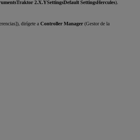
mentsTraktor 2.X.YSettingsDefault SettingsHercules
).
erencias]), dirígete a
Controller Manager
(Gestor de la