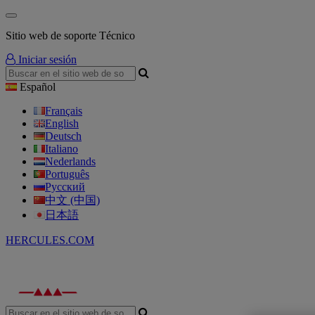
Sitio web de soporte Técnico
Iniciar sesión
Español
Français
English
Deutsch
Italiano
Nederlands
Português
Русский
中文 (中国)
日本語
HERCULES.COM