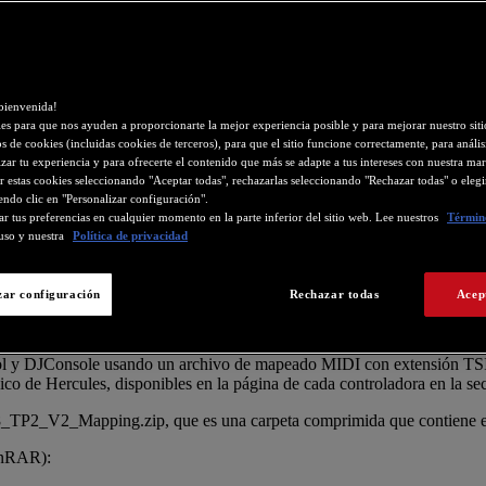
bienvenida!
s para que nos ayuden a proporcionarte la mejor experiencia posible y para mejorar nuestro si
os de cookies (incluidas cookies de terceros), para que el sitio funcione correctamente, para análisi
zar tu experiencia y para ofrecerte el contenido que más se adapte a tus intereses con nuestra mar
r estas cookies seleccionando "Aceptar todas", rechazarlas seleccionando "Rechazar todas" o eleg
endo clic en "Personalizar configuración".
r tus preferencias en cualquier momento en la parte inferior del sitio web. Lee nuestros
Término
uso y nuestra
Política de privacidad
de DJ
zar configuración
Rechazar todas
Acep
rol y DJConsole usando un archivo de mapeado MIDI con extensión TSI.
ico de Hercules, disponibles en la página de cada controladora en la s
_P8_TP2_V2_Mapping.zip, que es una carpeta comprimida que contiene 
inRAR):