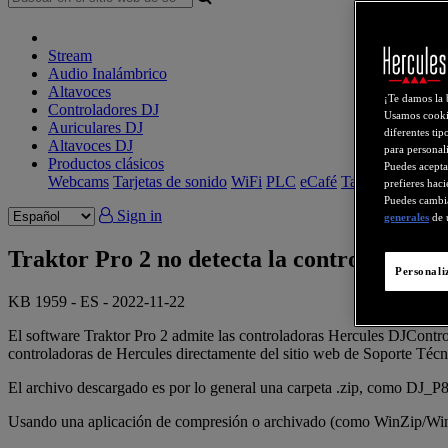
Stream
Audio Inalámbrico
Altavoces
¡Te damos la 
Controladores DJ
Usamos cookie
Auriculares DJ
diferentes tip
Altavoces DJ
para personali
Productos clásicos
Puedes acepta
Webcams
Tarjetas de sonido
WiFi
PLC
eCafé
Tarjetas de video
prefieres haci
Puedes cambia
Sign in
generales
de 
Traktor Pro 2 no detecta la controladora 
Personali
KB 1959 - ES - 2022-11-22
El software Traktor Pro 2 admite las controladoras Hercules DJCont
controladoras de Hercules directamente del sitio web de Soporte Técn
El archivo descargado es por lo general una carpeta .zip, como DJ
Usando una aplicación de compresión o archivado (como WinZip/W