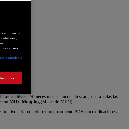
tio web. Usamos
s estadístico,
ca.
ir qué cookies
s y condiciones
tar todas
 Los archivos TSI necesarios se pueden descargar para todas las
ección
MIDI Mapping
(Mapeado MIDI).
el archivo TSI requerido y un documento PDF con explicaciones.