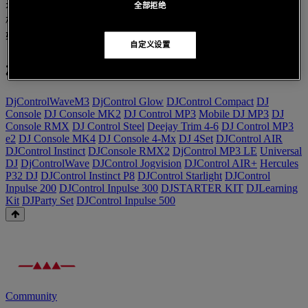
来满足 DJ 打碟的需要。 必须先将 U 盘中的音轨复制到计算
全部拒绝
机的硬盘，然后拔下 U 盘。 之后，即可将存储在硬盘上的音
轨加载到 DJ 软件中进行播放，而不会遇到任何音质问题。
自定义设置
相关产品 :
DjControlWaveM3
DjControl Glow
DJControl Compact
DJ
Console
DJ Console MK2
DJ Control MP3
Mobile DJ MP3
DJ
Console RMX
DJ Control Steel
Deejay Trim 4-6
DJ Control MP3
e2
DJ Console MK4
DJ Console 4-Mx
DJ 4Set
DJControl AIR
DJControl Instinct
DJConsole RMX2
DjControl MP3 LE
Universal
DJ
DjControlWave
DJControl Jogvision
DJControl AIR+
Hercules
P32 DJ
DJControl Instinct P8
DJControl Starlight
DJControl
Inpulse 200
DJControl Inpulse 300
DJSTARTER KIT
DJLearning
Kit
DJParty Set
DJControl Inpulse 500
Community