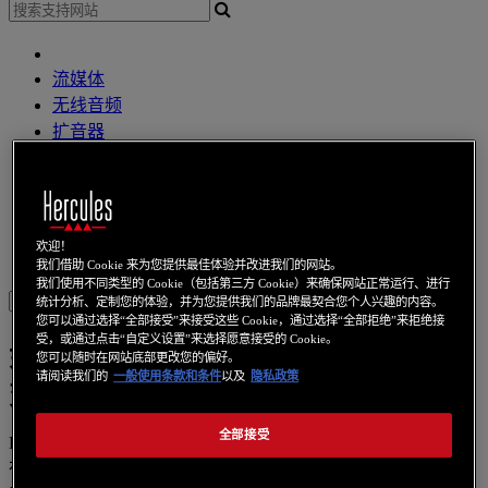
流媒体
无线音频
扩音器
Dj 控制器
DJ 耳機
DJ 扩音器
其他
欢迎！
網路攝像頭
音效卡
无线上网
电力线通信
上网本
視訊卡
我们借助 Cookie 来为您提供最佳体验并改进我们的网站。
我们使用不同类型的 Cookie（包括第三方 Cookie）来确保网站正常运行、进行
Sign in
统计分析、定制您的体验，并为您提供我们的品牌最契合您个人兴趣的内容。
您可以通过选择“全部接受”来接受这些 Cookie，通过选择“全部拒绝”来拒绝接
受，或通过点击“自定义设置”来选择愿意接受的 Cookie。
如果我播放 U 盘上的音乐曲目，音质会
您可以随时在网站底部更改您的偏好。
请阅读我们的
一般使用条款和条件
以及
隐私政策
变得非常糟糕。
全部接受
KB 1007 - ZH - 2023-02-19
在 Windows 计算机上，不宜通过直接播放 U 盘中的音乐曲目