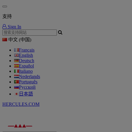
支持
Sign In
中文 (中国)
Français
English
Deutsch
Español
Italiano
Nederlands
Português
Русский
日本語
HERCULES.COM