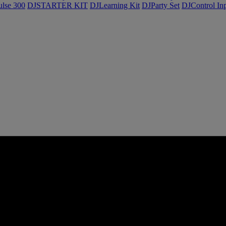
ulse 300
DJSTARTER KIT
DJLearning Kit
DJParty Set
DJControl In