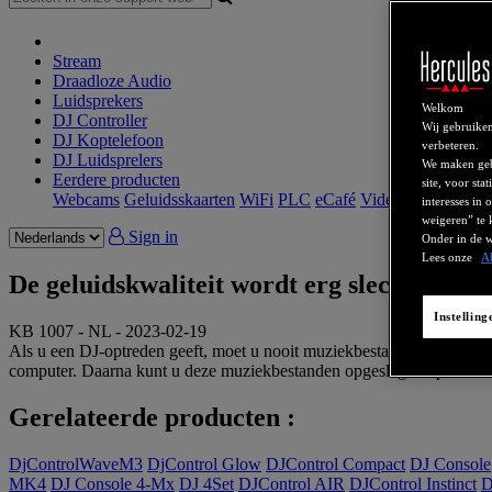
Stream
Draadloze Audio
Luidsprekers
Welkom
DJ Controller
Wij gebruiken
DJ Koptelefoon
verbeteren.
DJ Luidsprelers
We maken gebr
Eerdere producten
site, voor sta
Webcams
Geluidsskaarten
WiFi
PLC
eCafé
Videokaarten
interesses in
weigeren” te 
Sign in
Onder in de w
Lees onze
A
De geluidskwaliteit wordt erg slecht als i
Instellin
KB 1007 - NL - 2023-02-19
Als u een DJ-optreden geeft, moet u nooit muziekbestanden rechtstre
computer. Daarna kunt u deze muziekbestanden opgeslagen op uw comp
Gerelateerde producten :
DjControlWaveM3
DjControl Glow
DJControl Compact
DJ Console
MK4
DJ Console 4-Mx
DJ 4Set
DJControl AIR
DJControl Instinct
D