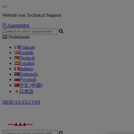
Website van Technical Support
Aanmelden
Nederlands
Français
English
Deutsch
Español
Italiano
Português
Русский
中文 (中国)
日本語
HERCULES.COM