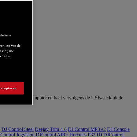
bsite te
werking van de
ast bij uw
p “Alles
accepteren
-stick naar de computer en haal vervolgens de USB-stick uit de
X
DJ Control Steel
Deejay Trim 4-6
DJ Control MP3 e2
DJ Console
Control Jogvision
DJControl AIR+
Hercules P32 DJ
DJControl