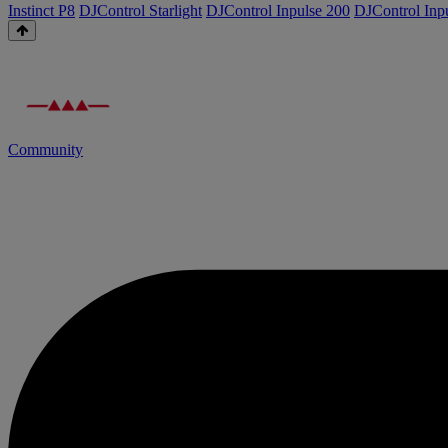
Instinct P8
DJControl Starlight
DJControl Inpulse 200
DJControl Inp
Community