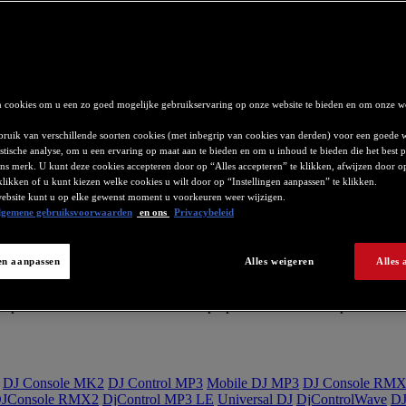
 cookies om u een zo goed mogelijke gebruikservaring op onze website te bieden en om onze we
uik van verschillende soorten cookies (met inbegrip van cookies van derden) voor een goede 
tistische analyse, om u een ervaring op maat aan te bieden en om u inhoud te bieden die het best p
 ons merk. U kunt deze cookies accepteren door op “Alles accepteren” te klikken, afwijzen door o
klikken of u kunt kiezen welke cookies u wilt door op “Instellingen aanpassen” te klikken.
ebsite kunt u op elke gewenst moment u voorkeuren weer wijzigen.
lgemene gebruiksvoorwaarden
en ons
Privacybeleid
k muziekbestanden afspeel van een USB-stick.
gen aanpassen
Alles weigeren
Alles 
eks van een USB-stick afspelen. Kopieer eerst de bestanden van de USB
uter in de DJ-software laden en op optimale kwaliteit afspelen.
DJ Console MK2
DJ Control MP3
Mobile DJ MP3
DJ Console RM
JConsole RMX2
DjControl MP3 LE
Universal DJ
DjControlWave
DJ